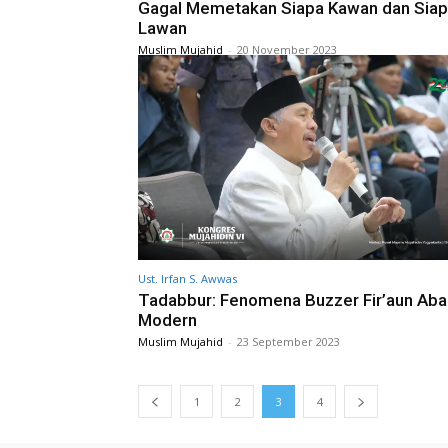
Gagal Memetakan Siapa Kawan dan Sia
Lawan
Muslim Mujahid
-
20 November 2023
Ust. Irfan S. Awwas
Tadabbur: Fenomena Buzzer Fir’aun Ab
Modern
Muslim Mujahid
-
23 September 2023
1
2
3
4