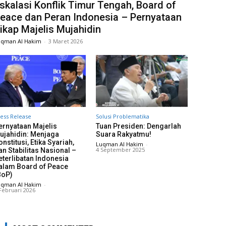
skalasi Konflik Timur Tengah, Board of
eace dan Peran Indonesia – Pernyataan
ikap Majelis Mujahidin
uqman Al Hakim
-
3 Maret 2026
ess Release
Solusi Problematika
ernyataan Majelis
Tuan Presiden: Dengarlah
ujahidin: Menjaga
Suara Rakyatmu!
onstitusi, Etika Syariah,
Luqman Al Hakim
-
4 September 2025
an Stabilitas Nasional –
eterlibatan Indonesia
alam Board of Peace
BoP)
uqman Al Hakim
-
Februari 2026