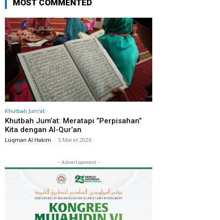
MOST COMMENTED
Khutbah Jum'at
Khutbah Jum’at: Meratapi “Perpisahan”
Kita dengan Al-Qur’an
Luqman Al Hakim
-
5 Maret 2026
- Advertisement -