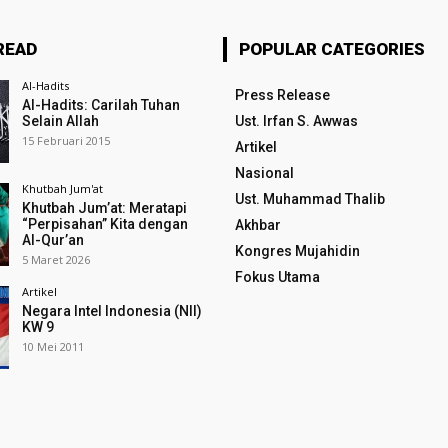
READ
POPULAR CATEGORIES
Al-Hadits
Press Release
Al-Hadits: Carilah Tuhan
Selain Allah
Ust. Irfan S. Awwas
15 Februari 2015
Artikel
Nasional
Khutbah Jum'at
Ust. Muhammad Thalib
Khutbah Jum’at: Meratapi
“Perpisahan” Kita dengan
Akhbar
Al-Qur’an
Kongres Mujahidin
5 Maret 2026
Fokus Utama
Artikel
Negara Intel Indonesia (NII)
KW 9
10 Mei 2011