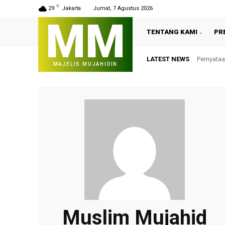
C
29
Jakarta
Jumat, 7 Agustus 2026
MM
TENTANG KAMI
PR
LATEST NEWS
Pernyataan 
Tuan Pre
MAJELIS MUJAHIDIN
Peace (BoP
Muslim Mujahid