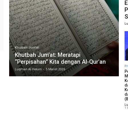
E
P
S
L
Khutbah Jum'at
Khutbah Jum’at: Meratapi
“Perpisahan” Kita dengan Al-Qur’an
Pr
Luqman Al Hakim
-
5 Maret 2026
P
M
K
d
K
d
(
L
1 