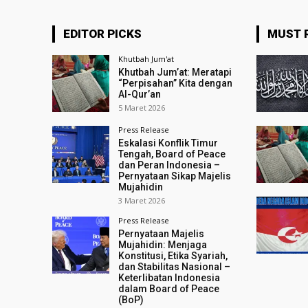
EDITOR PICKS
MUST 
Khutbah Jum'at
Khutbah Jum’at: Meratapi
“Perpisahan” Kita dengan
Al-Qur’an
5 Maret 2026
Press Release
Eskalasi Konflik Timur
Tengah, Board of Peace
dan Peran Indonesia –
Pernyataan Sikap Majelis
Mujahidin
3 Maret 2026
Press Release
Pernyataan Majelis
Mujahidin: Menjaga
Konstitusi, Etika Syariah,
dan Stabilitas Nasional –
Keterlibatan Indonesia
dalam Board of Peace
(BoP)