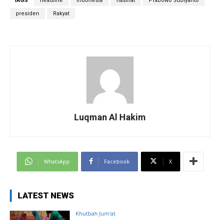
TAGS
headline
indonesia
nasihat
Prabowo Subiyanto
presiden
Rakyat
Luqman Al Hakim
WhatsApp
Facebook
X
LATEST NEWS
Khutbah Jum'at