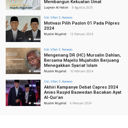
Membangun Kekuatan Umat
Luqman Al Hakim
-
8 Agustus 2025
Ust. Irfan S. Awwas
Motivasi Pilih Paslon 01 Pada Pilpres
2024
Muslim Mujahid
-
12 Februari 2024
Ust. Irfan S. Awwas
Mengenang DR (HC) Mursalin Dahlan,
Bersama Majelis Mujahidin Berjuang
Menegakkan Syariat Islam
Muslim Mujahid
-
10 Februari 2024
Ust. Irfan S. Awwas
Akhiri Kampanye Debat Capres 2024
Anies Rasyid Baswedan Bacakan Ayat
Al-Qur’an
Muslim Mujahid
-
6 Februari 2024