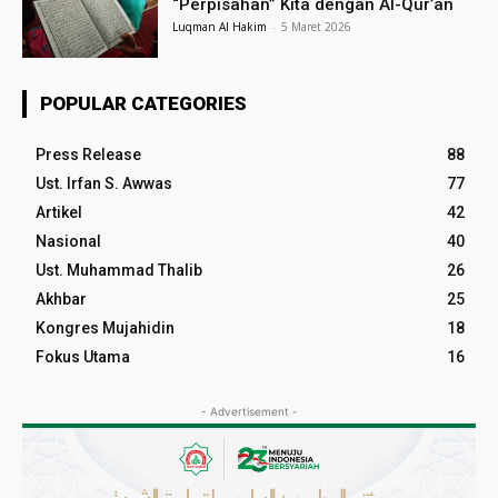
“Perpisahan” Kita dengan Al-Qur’an
Luqman Al Hakim
-
5 Maret 2026
POPULAR CATEGORIES
Press Release
88
Ust. Irfan S. Awwas
77
Artikel
42
Nasional
40
Ust. Muhammad Thalib
26
Akhbar
25
Kongres Mujahidin
18
Fokus Utama
16
- Advertisement -