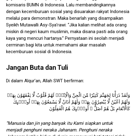
komisaris BUMN di Indonesia. Lalu membandingkannya
dengan kecemburuan sosial yang disuarakan rakyat Indonesia
melalui para demonstran. Maka benarlah yang disampaikan
Syeikh Mutawalli Asy-Sya’rawi: “Jika kalian melihat ada orang
miskin di negeri kaum muslimin, maka disana pasti ada orang
kaya yang mencuri hartanya.” Pernyataan ini seolah menjadi
cerminan bagi kita untuk memahami akar masalah
kecemburuan sosial di Indonesia.
Jangan Buta dan Tuli
Di dalam Alqur’an, Allah SWT berfirman:
وَلَقَدْ ذَرَأْنَا لِجَهَنَّمَ كَثِيْرًا مِّنَ الْجِنِّ وَالْاِنْسِۖ لَهُمْ قُلُوْبٌ لَّا يَفْقَهُوْنَ بِهَاۖ
وَلَهُمْ اَعْيُنٌ لَّا يُبْصِرُوْنَ بِهَاۖ وَلَهُمْ اٰذَانٌ لَّا يَسْمَعُوْنَ بِهَاۗ اُولٰۤىِٕكَ
كَالْاَنْعَامِ بَلْ هُمْ اَضَلُّ ۗ اُولٰۤىِٕكَ هُمُ الْغٰفِلُوْنَ
“Manusia dan jin yang banyak itu Kami siapkan untuk
menjadi penghuni neraka Jahanam. Penghuni neraka