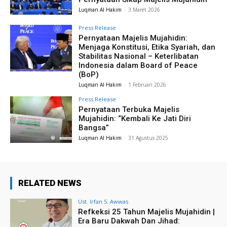
Luqman Al Hakim
-
3 Maret 2026
Press Release
Pernyataan Majelis Mujahidin:
Menjaga Konstitusi, Etika Syariah, dan
Stabilitas Nasional – Keterlibatan
Indonesia dalam Board of Peace
(BoP)
Luqman Al Hakim
-
1 Februari 2026
Press Release
Pernyataan Terbuka Majelis
Mujahidin: “Kembali Ke Jati Diri
Bangsa”
Luqman Al Hakim
-
31 Agustus 2025
RELATED NEWS
Ust. Irfan S. Awwas
Refkeksi 25 Tahun Majelis Mujahidin |
Era Baru Dakwah Dan Jihad: