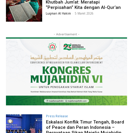
Khutbah Jum’at: Meratapi
“Perpisahan” Kita dengan Al-Qur’an
Luqman Al Hakim
-
5 Maret 2026
- Advertisement -
Press Release
Eskalasi Konflik Timur Tengah, Board
of Peace dan Peran Indonesia –
Pernyataan Sikap Majelis Mujahidin