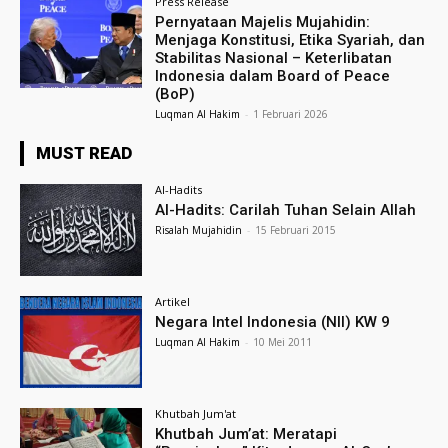
Press Release
Pernyataan Majelis Mujahidin:
Menjaga Konstitusi, Etika Syariah, dan
Stabilitas Nasional – Keterlibatan
Indonesia dalam Board of Peace
(BoP)
Luqman Al Hakim
-
1 Februari 2026
MUST READ
Al-Hadits
Al-Hadits: Carilah Tuhan Selain Allah
Risalah Mujahidin
-
15 Februari 2015
Artikel
Negara Intel Indonesia (NII) KW 9
Luqman Al Hakim
-
10 Mei 2011
Khutbah Jum'at
Khutbah Jum’at: Meratapi