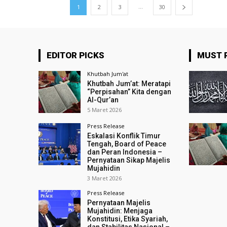
...
1
2
3
30
EDITOR PICKS
MUST 
Khutbah Jum'at
Khutbah Jum’at: Meratapi
“Perpisahan” Kita dengan
Al-Qur’an
5 Maret 2026
Press Release
Eskalasi Konflik Timur
Tengah, Board of Peace
dan Peran Indonesia –
Pernyataan Sikap Majelis
Mujahidin
3 Maret 2026
Press Release
Pernyataan Majelis
Mujahidin: Menjaga
Konstitusi, Etika Syariah,