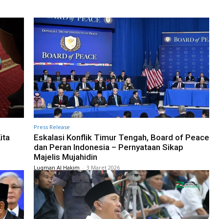
Press Release
ita
Eskalasi Konflik Timur Tengah, Board of Peace
dan Peran Indonesia – Pernyataan Sikap
Majelis Mujahidin
Luqman Al Hakim
-
3 Maret 2026