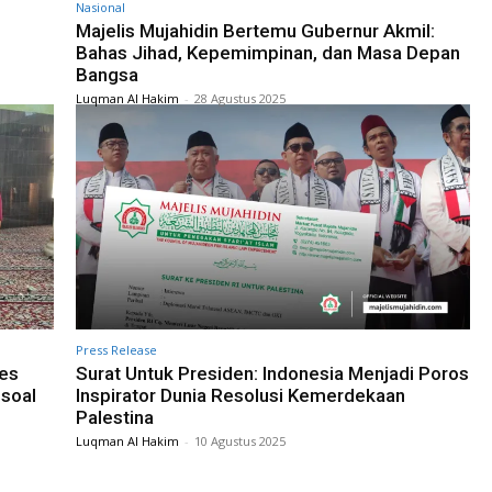
Nasional
Majelis Mujahidin Bertemu Gubernur Akmil:
Bahas Jihad, Kepemimpinan, dan Masa Depan
Bangsa
Luqman Al Hakim
-
28 Agustus 2025
Press Release
bes
Surat Untuk Presiden: Indonesia Menjadi Poros
 soal
Inspirator Dunia Resolusi Kemerdekaan
Palestina
Luqman Al Hakim
-
10 Agustus 2025