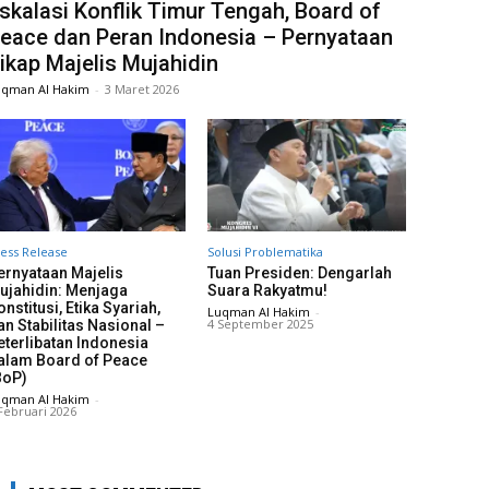
skalasi Konflik Timur Tengah, Board of
eace dan Peran Indonesia – Pernyataan
ikap Majelis Mujahidin
uqman Al Hakim
-
3 Maret 2026
ess Release
Solusi Problematika
ernyataan Majelis
Tuan Presiden: Dengarlah
ujahidin: Menjaga
Suara Rakyatmu!
onstitusi, Etika Syariah,
Luqman Al Hakim
-
4 September 2025
an Stabilitas Nasional –
eterlibatan Indonesia
alam Board of Peace
BoP)
uqman Al Hakim
-
Februari 2026