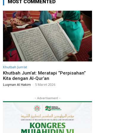
MOST COMMENTED
Khutbah Jum'at
Khutbah Jum’at: Meratapi “Perpisahan”
Kita dengan Al-Qur’an
Luqman Al Hakim
-
5 Maret 2026
- Advertisement -