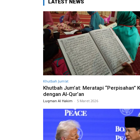
LATEST NEWS
Khutbah Jum'at
Khutbah Jum’at: Meratapi “Perpisahan” K
dengan Al-Qur’an
Luqman Al Hakim
-
5 Maret 2026