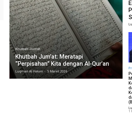
E
P
S
L
Khutbah Jum'at
Khutbah Jum’at: Meratapi
“Perpisahan” Kita dengan Al-Qur’an
Pr
Luqman Al Hakim
-
5 Maret 2026
P
M
K
d
K
d
(
L
1 