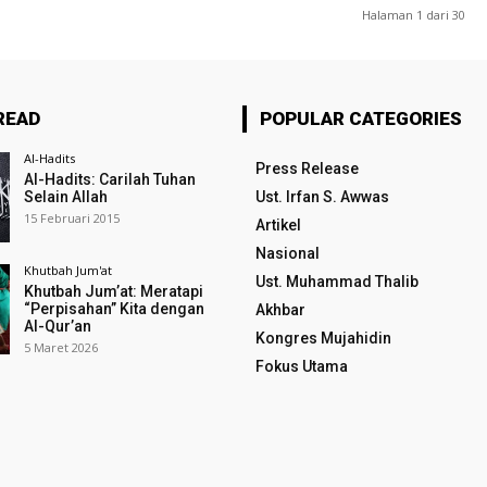
Halaman 1 dari 30
READ
POPULAR CATEGORIES
Al-Hadits
Press Release
Al-Hadits: Carilah Tuhan
Selain Allah
Ust. Irfan S. Awwas
15 Februari 2015
Artikel
Nasional
Khutbah Jum'at
Ust. Muhammad Thalib
Khutbah Jum’at: Meratapi
“Perpisahan” Kita dengan
Akhbar
Al-Qur’an
Kongres Mujahidin
5 Maret 2026
Fokus Utama