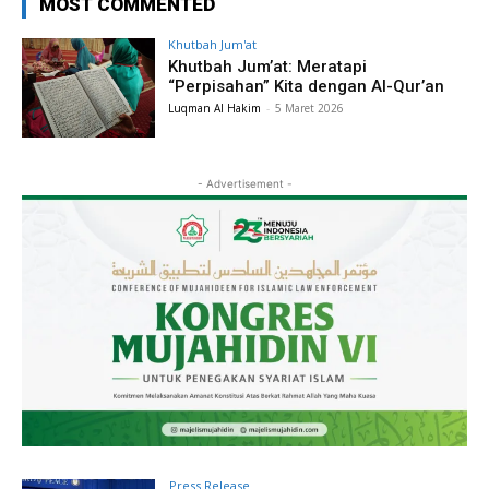
MOST COMMENTED
Khutbah Jum'at
Khutbah Jum’at: Meratapi
“Perpisahan” Kita dengan Al-Qur’an
Luqman Al Hakim
-
5 Maret 2026
- Advertisement -
Press Release