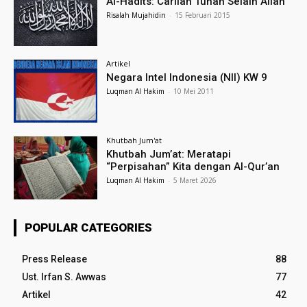
Al-Hadits: Carilah Tuhan Selain Allah
Risalah Mujahidin
-
15 Februari 2015
Artikel
Negara Intel Indonesia (NII) KW 9
Luqman Al Hakim
-
10 Mei 2011
Khutbah Jum'at
Khutbah Jum’at: Meratapi
“Perpisahan” Kita dengan Al-Qur’an
Luqman Al Hakim
-
5 Maret 2026
POPULAR CATEGORIES
Press Release
88
Ust. Irfan S. Awwas
77
Artikel
42