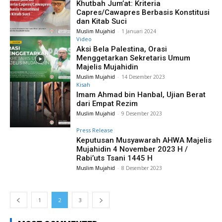
Khutbah Jum’at: Kriteria
Capres/Cawapres Berbasis Konstitusi
dan Kitab Suci
Muslim Mujahid
-
1 Januari 2024
Video
Aksi Bela Palestina, Orasi
Menggetarkan Sekretaris Umum
Majelis Mujahidin
Muslim Mujahid
-
14 Desember 2023
Kisah
Imam Ahmad bin Hanbal, Ujian Berat
dari Empat Rezim
Muslim Mujahid
-
9 Desember 2023
Press Release
Keputusan Musyawarah AHWA Majelis
Mujahidin 4 November 2023 H /
Rabi’uts Tsani 1445 H
Muslim Mujahid
-
8 Desember 2023
1
2
3