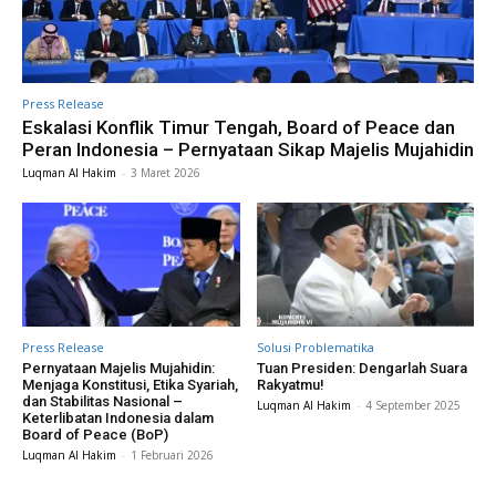
Press Release
Eskalasi Konflik Timur Tengah, Board of Peace dan
Peran Indonesia – Pernyataan Sikap Majelis Mujahidin
Luqman Al Hakim
-
3 Maret 2026
Press Release
Solusi Problematika
Pernyataan Majelis Mujahidin:
Tuan Presiden: Dengarlah Suara
Menjaga Konstitusi, Etika Syariah,
Rakyatmu!
dan Stabilitas Nasional –
Luqman Al Hakim
-
4 September 2025
Keterlibatan Indonesia dalam
Board of Peace (BoP)
Luqman Al Hakim
-
1 Februari 2026