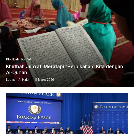
Khutbah Jum'at
Khutbah Jum’at: Meratapi “Perpisahan” Kita dengan
Al-Qur’an
Luqman Al Hakim
-
5 Maret 2026