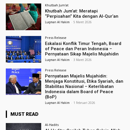
Khutbah Jum'at
Khutbah Jum’at: Meratapi
“Perpisahan” Kita dengan Al-Qur’an
Luqman Al Hakim
-
5 Maret 2026
Press Release
Eskalasi Konflik Timur Tengah, Board
of Peace dan Peran Indonesia –
Pernyataan Sikap Majelis Mujahidin
Luqman Al Hakim
-
3 Maret 2026
Press Release
Pernyataan Majelis Mujahidin:
Menjaga Konstitusi, Etika Syariah, dan
Stabilitas Nasional – Keterlibatan
Indonesia dalam Board of Peace
(BoP)
Luqman Al Hakim
-
1 Februari 2026
MUST READ
Al-Hadits