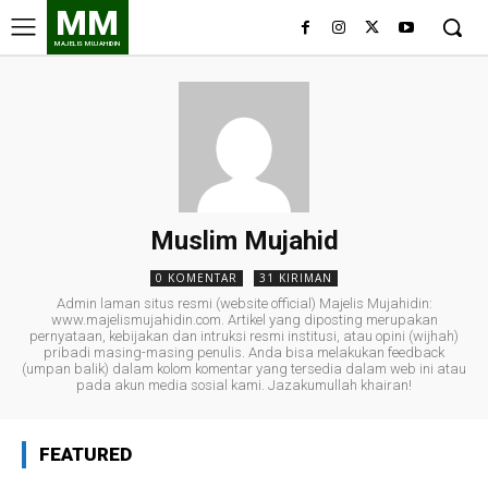
MM
MAJELIS MUJAHIDIN
Muslim Mujahid
0 KOMENTAR
31 KIRIMAN
Admin laman situs resmi (website official) Majelis Mujahidin:
www.majelismujahidin.com. Artikel yang diposting merupakan
pernyataan, kebijakan dan intruksi resmi institusi, atau opini (wijhah)
pribadi masing-masing penulis. Anda bisa melakukan feedback
(umpan balik) dalam kolom komentar yang tersedia dalam web ini atau
pada akun media sosial kami. Jazakumullah khairan!
FEATURED