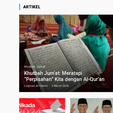
ARTIKEL
Khutbah Jum'at
Khutbah Jum’at: Meratapi
“Perpisahan” Kita dengan Al-Qur’an
Luqman Al Hakim
-
5 Maret 2026