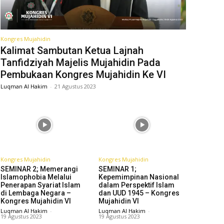
Kongres Mujahidin
Kalimat Sambutan Ketua Lajnah
Tanfidziyah Majelis Mujahidin Pada
Pembukaan Kongres Mujahidin Ke VI
Luqman Al Hakim
-
21 Agustus 2023
Kongres Mujahidin
Kongres Mujahidin
SEMINAR 2; Memerangi
SEMINAR 1;
Islamophobia Melalui
Kepemimpinan Nasional
Penerapan Syariat Islam
dalam Perspektif Islam
di Lembaga Negara –
dan UUD 1945 – Kongres
Kongres Mujahidin VI
Mujahidin VI
Luqman Al Hakim
-
Luqman Al Hakim
-
19 Agustus 2023
19 Agustus 2023