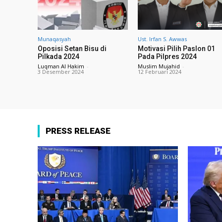
Munaqasyah
Ust. Irfan S. Awwas
Oposisi Setan Bisu di
Motivasi Pilih Paslon 01
Pilkada 2024
Pada Pilpres 2024
Luqman Al Hakim
-
Muslim Mujahid
-
3 Desember 2024
12 Februari 2024
PRESS RELEASE