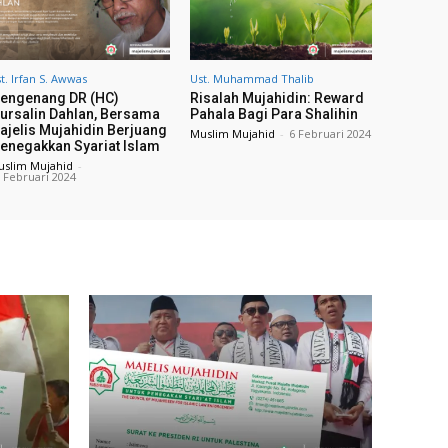
t. Irfan S. Awwas
Ust. Muhammad Thalib
engenang DR (HC)
Risalah Mujahidin: Reward
ursalin Dahlan, Bersama
Pahala Bagi Para Shalihin
ajelis Mujahidin Berjuang
Muslim Mujahid
-
6 Februari 2024
enegakkan Syariat Islam
uslim Mujahid
-
 Februari 2024