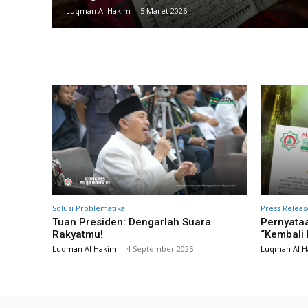
Luqman Al Hakim
-
5 Maret 2026
Solusi Problematika
Press Releas
Tuan Presiden: Dengarlah Suara
Pernyataa
Rakyatmu!
“Kembali 
Luqman Al Hakim
-
4 September 2025
Luqman Al H