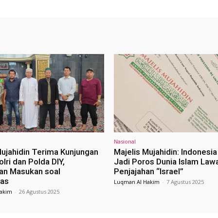
Nasional
Mujahidin Terima Kunjungan
Majelis Mujahidin: Indonesi
lri dan Polda DIY,
Jadi Poros Dunia Islam Law
an Masukan soal
Penjajahan “Israel”
as
Luqman Al Hakim
-
7 Agustus 2025
akim
-
26 Agustus 2025