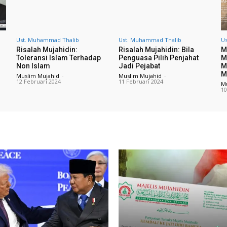
Ust. Muhammad Thalib
Ust. Muhammad Thalib
Us
Risalah Mujahidin:
Risalah Mujahidin: Bila
M
Toleransi Islam Terhadap
Penguasa Pilih Penjahat
M
Non Islam
Jadi Pejabat
M
M
Muslim Mujahid
-
Muslim Mujahid
-
12 Februari 2024
11 Februari 2024
M
10