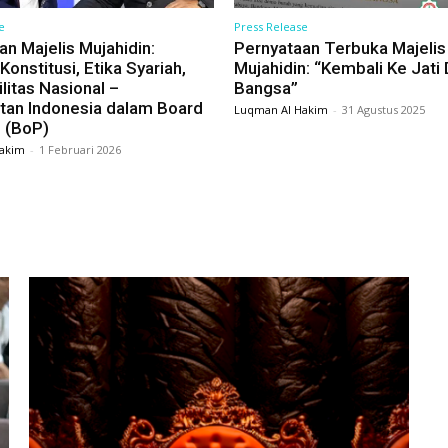
e
Press Release
an Majelis Mujahidin:
Pernyataan Terbuka Majelis
onstitusi, Etika Syariah,
Mujahidin: “Kembali Ke Jati D
litas Nasional –
Bangsa”
atan Indonesia dalam Board
Luqman Al Hakim
-
31 Agustus 2025
 (BoP)
akim
-
1 Februari 2026