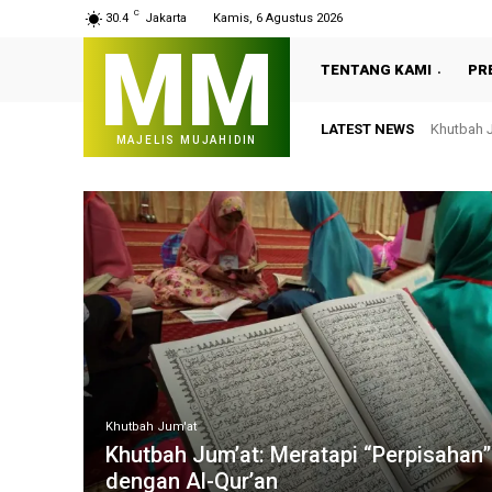
C
30.4
Jakarta
Kamis, 6 Agustus 2026
MM
TENTANG KAMI
PR
LATEST NEWS
Khutbah J
MAJELIS MUJAHIDIN
Khutbah Jum'at
Khutbah Jum’at: Meratapi “Perpisahan”
dengan Al-Qur’an