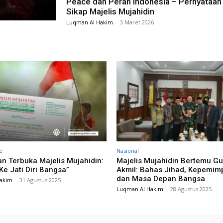
Peace dan Peran Indonesia – Pernyataan
Sikap Majelis Mujahidin
Luqman Al Hakim
-
3 Maret 2026
e
Nasional
n Terbuka Majelis Mujahidin:
Majelis Mujahidin Bertemu G
Ke Jati Diri Bangsa”
Akmil: Bahas Jihad, Kepemim
dan Masa Depan Bangsa
akim
-
31 Agustus 2025
Luqman Al Hakim
-
28 Agustus 2025