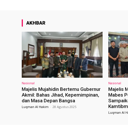
AKHBAR
Nasional
Nasional
Majelis Mujahidin Bertemu Gubernur
Majelis 
Akmil: Bahas Jihad, Kepemimpinan,
Mabes Po
dan Masa Depan Bangsa
Sampaik
Kamtibm
Luqman Al Hakim
-
28 Agustus 2025
Luqman Al H