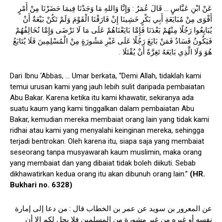
عَنْ ابْنِ عَبَّاسٍ … قَالَ عُمَرُ : وَإِنَّا وَاللهِ مَا وَجَدْنَا فِيمَا حَضَرْنَا مِنْ أَمْرٍ
أَقْوَى مِنْ مُبَايَعَةِ أَبِي بَكْرٍ خَشِينَا إِنْ فَارَقْنَا الْقَوْمَ وَلَمْ تَكُنْ بَيْعَةٌ أَنْ
يُبَايِعُوا رَجُلًا مِنْهُمْ بَعْدَنَا فَإِمَّا بَايَعْنَاهُمْ عَلَى مَا لَا نَرْضَى وَإِمَّا نُخَالِفُهُمْ
فَيَكُونُ فَسَادٌ فَمَنْ بَايَعَ رَجُلًا عَلَى غَيْرِ مَشُورَةٍ مِنْ الْمُسْلِمِينَ فَلَا يُتَابَعُ
هُوَ وَلَا الَّذِي بَايَعَهُ تَغِرَّةً أَنْ يُقْتَلَا .
Dari Ibnu ‘Abbas, … Umar berkata, “Demi Allah, tidaklah kami
temui urusan kami yang jauh lebih sulit daripada pembaiatan
Abu Bakar. Karena ketika itu kami khawatir, sekiranya ada
suatu kaum yang kami tinggalkan dalam pembaiatan Abu
Bakar, kemudian mereka membaiat orang lain yang tidak kami
ridhai atau kami yang menyalahi keinginan mereka, sehingga
terjadi bentrokan. Oleh karena itu, siapa saja yang membaiat
seseorang tanpa musyawarah kaum muslimin, maka orang
yang membaiat dan yang dibaiat tidak boleh diikuti. Sebab
dikhawatirkan kedua orang itu akan dibunuh orang lain.”
(HR.
Bukhari no. 6328)
عن المعرور بن سويد عن عمر بن الخطاب قال : من دعا إلى إمارة
نفسه أو غيره من غير مشورة من المسلمين فلا يحل لكم إلا أن