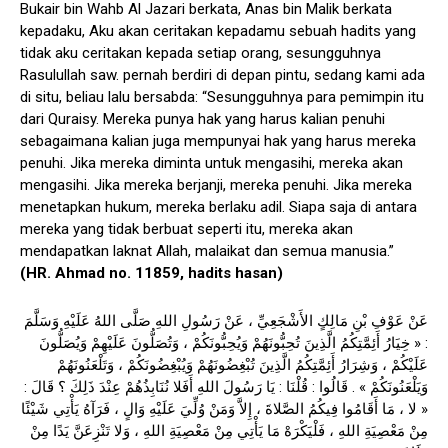
Bukair bin Wahb Al Jazari berkata, Anas bin Malik berkata
kepadaku, Aku akan ceritakan kepadamu sebuah hadits yang
tidak aku ceritakan kepada setiap orang, sesungguhnya
Rasulullah saw. pernah berdiri di depan pintu, sedang kami ada
di situ, beliau lalu bersabda: “Sesungguhnya para pemimpin itu
dari Quraisy. Mereka punya hak yang harus kalian penuhi
sebagaimana kalian juga mempunyai hak yang harus mereka
penuhi. Jika mereka diminta untuk mengasihi, mereka akan
mengasihi. Jika mereka berjanji, mereka penuhi. Jika mereka
menetapkan hukum, mereka berlaku adil. Siapa saja di antara
mereka yang tidak berbuat seperti itu, mereka akan
mendapatkan laknat Allah, malaikat dan semua manusia.”
(HR. Ahmad no. 11859, hadits hasan)
عَنْ عَوْفِ بْنِ مَالِكٍ الأَشْجَعِيِّ ، عَنْ رَسُولِ اللهِ صَلَّى اللهُ عَلَيْهِ وَسَلَّمَ
: « خِيَارُ أَئِمَّتِكُمُ الَّذِينَ تُحِبُّونَهُمْ وَيُحِبُّونَكُمْ ، وَتُصَلُّونَ عَلَيْهِمْ وَيُصَلُّونَ
عَلَيْكُمْ ، وَشِرَارُ أَئِمَّتِكُمُ الَّذِينَ تُبْغِضُونَهُمْ وَيُبْغِضُونَكُمْ ، وَتَلْعَنُونَهُمْ
وَيَلْعَنُونَكُمْ » . قَالُوا : قُلْنَا : يَا رَسُولَ اللهِ أَفَلا نُنَابِذُهُمْ عِنْدَ ذَلِكَ ؟ قَالَ :
« لا ، مَا أَقَامُوا فِيكُمُ الصَّلاةَ ، إِلاَّ وَمَنْ وُلِّيَ عَلَيْهِ وَالٍ ، فَرَآهُ يَأْتِي شَيْئًا
مِنْ مَعْصِيَةِ اللهِ ، فَلْيَكْرَهْ مَا يَأْتِي مِنْ مَعْصِيَةِ اللهِ ، وَلا تَنْزِعَنَّ يَدًا مِنْ