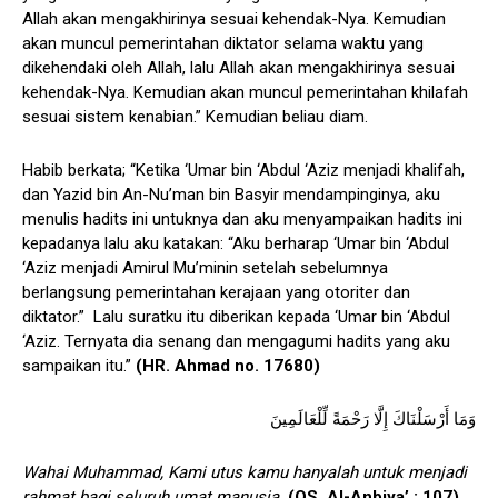
Allah akan mengakhirinya sesuai kehendak-Nya. Kemudian
akan muncul pemerintahan diktator selama waktu yang
dikehendaki oleh Allah, lalu Allah akan mengakhirinya sesuai
kehendak-Nya. Kemudian akan muncul pemerintahan khilafah
sesuai sistem kenabian.” Kemudian beliau diam.
Habib berkata; “Ketika ‘Umar bin ‘Abdul ‘Aziz menjadi khalifah,
dan Yazid bin An-Nu’man bin Basyir mendampinginya, aku
menulis hadits ini untuknya dan aku menyampaikan hadits ini
kepadanya lalu aku katakan: “Aku berharap ‘Umar bin ‘Abdul
‘Aziz menjadi Amirul Mu’minin setelah sebelumnya
berlangsung pemerintahan kerajaan yang otoriter dan
diktator.” Lalu suratku itu diberikan kepada ‘Umar bin ‘Abdul
‘Aziz. Ternyata dia senang dan mengagumi hadits yang aku
sampaikan itu.”
(HR. Ahmad no. 17680)
وَمَا أَرْسَلْنَاكَ إِلَّا رَحْمَةً لِّلْعَالَمِينَ
Wahai Muhammad, Kami utus kamu hanyalah untuk menjadi
rahmat bagi seluruh umat manusia.
(QS. Al-Anbiya’ : 107)