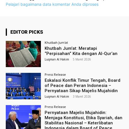
Pelajari bagaimana data komentar Anda diproses
EDITOR PICKS
Khutbah Jum'at
Khutbah Jum’at: Meratapi
“Perpisahan” Kita dengan Al-Qur’an
Luqman Al Hakim
-
5 Maret 2026
Press Release
Eskalasi Konflik Timur Tengah, Board
of Peace dan Peran Indonesia –
Pernyataan Sikap Majelis Mujahidin
Luqman Al Hakim
-
3 Maret 2026
Press Release
Pernyataan Majelis Mujahidin:
Menjaga Konstitusi, Etika Syariah, dan
Stabilitas Nasional – Keterlibatan
Indonesia dalam Board of Peace