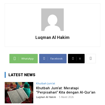
Luqman Al Hakim
WhatsApp
Facebook
X
LATEST NEWS
Khutbah Jum'at
Khutbah Jum’at: Meratapi
“Perpisahan” Kita dengan Al-Qur’an
Luqman Al Hakim
-
5 Maret 2026