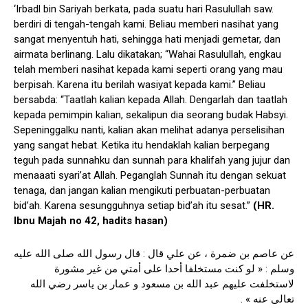
‘Irbadl bin Sariyah berkata, pada suatu hari Rasulullah saw.
berdiri di tengah-tengah kami. Beliau memberi nasihat yang
sangat menyentuh hati, sehingga hati menjadi gemetar, dan
airmata berlinang. Lalu dikatakan; “Wahai Rasulullah, engkau
telah memberi nasihat kepada kami seperti orang yang mau
berpisah. Karena itu berilah wasiyat kepada kami.” Beliau
bersabda: “Taatlah kalian kepada Allah. Dengarlah dan taatlah
kepada pemimpin kalian, sekalipun dia seorang budak Habsyi.
Sepeninggalku nanti, kalian akan melihat adanya perselisihan
yang sangat hebat. Ketika itu hendaklah kalian berpegang
teguh pada sunnahku dan sunnah para khalifah yang jujur dan
menaaati syari’at Allah. Peganglah Sunnah itu dengan sekuat
tenaga, dan jangan kalian mengikuti perbuatan-perbuatan
bid’ah. Karena sesungguhnya setiap bid’ah itu sesat.”
(HR.
Ibnu Majah no 42, hadits hasan)
عن عاصم بن ضمرة ، عن علي قال : قال رسول الله صلى الله عليه
وسلم : « لو كنت مستخلفا أحدا على أمتي من غير مشورة
لاستخلفت عليهم عبد الله بن مسعود و عمار بن ياسر رضي الله
تعالى عنه » .