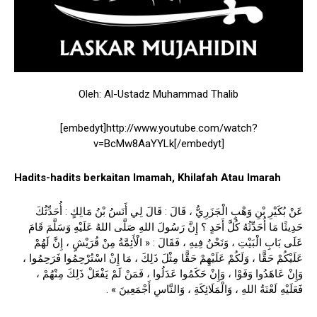
Oleh: Al-Ustadz Muhammad Thalib
[embedyt]http://www.youtube.com/watch?
v=BcMw8AaYYLk[/embedyt]
Hadits-hadits berkaitan Imamah, Khilafah Atau Imarah
عَنْ بُكَيْرِ بْنِ وَهْبٍ الْجَزَرِيُّ ، قَالَ : قَالَ لِي أَنَسُ بْنُ مَالِكٍ : أُحَدِّثُكَ
حَدِيثًا مَا أُحَدِّثُهُ كُلَّ أَحَدٍ ؟ إِنَّ رَسُولَ اللهِ صَلَّى اللهُ عَلَيْهِ وَسَلَّمَ قَامَ
عَلَى بَابِ الْبَيْتِ ، وَنَحْنُ فِيهِ ، فَقَالَ : « الْأَئِمَّةُ مِنْ قُرَيْشٍ ، إِنَّ لَهُمْ
عَلَيْكُمْ حَقًّا ، وَلَكُمْ عَلَيْهِمْ حَقًّا مِثْلَ ذَلِكَ ، مَا إِنْ اسْتُرْحِمُوا فَرَحِمُوا ،
وَإِنْ عَاهَدُوا وَفَوْا ، وَإِنْ حَكَمُوا عَدَلُوا ، فَمَنْ لَمْ يَفْعَلْ ذَلِكَ مِنْهُمْ ،
فَعَلَيْهِ لَعْنَةُ اللهِ ، وَالْمَلَائِكَةِ ، وَالنَّاسِ أَجْمَعِينَ » .