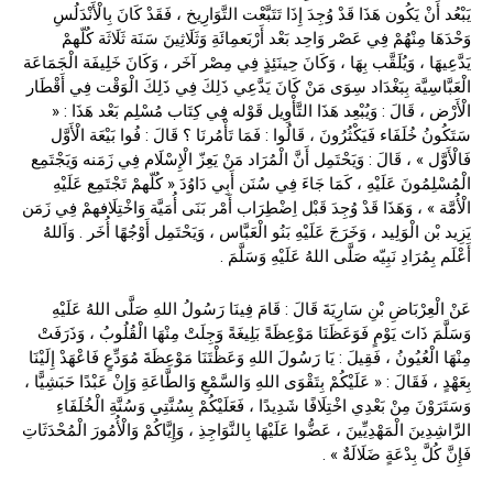
يَبْعُد أَنْ يَكُون هَذَا قَدْ وُجِدَ إِذَا تَتَبَّعْت التَّوَارِيخ ، فَقَدْ كَانَ بِالْأَنْدَلُسِ
وَحْدَهَا مِنْهُمْ فِي عَصْر وَاحِد بَعْد أَرْبَعمِائَةِ وَثَلَاثِينَ سَنَة ثَلَاثَة كُلّهمْ
يَدَّعِيهَا ، وَيُلَقَّب بِهَا ، وَكَانَ حِينَئِذٍ فِي مِصْر آخَر ، وَكَانَ خَلِيفَة الْجَمَاعَة
الْعَبَّاسِيَّة بِبَغْدَاد سِوَى مَنْ كَانَ يَدَّعِي ذَلِكَ فِي ذَلِكَ الْوَقْت فِي أَقْطَار
الْأَرْض ، قَالَ : وَيُبْعِد هَذَا التَّأْوِيل قَوْله فِي كِتَاب مُسْلِم بَعْد هَذَا : «
سَتَكُونُ خُلَفَاء فَيَكْثُرُونَ ، قَالُوا : فَمَا تَأْمُرنَا ؟ قَالَ : فُوا بَيْعَة الْأَوَّل
فَالْأَوَّل » ، قَالَ : وَيَحْتَمِل أَنَّ الْمُرَاد مَنْ يَعِزّ الْإِسْلَام فِي زَمَنه وَيَجْتَمِع
الْمُسْلِمُونَ عَلَيْهِ ، كَمَا جَاءَ فِي سُنَن أَبِي دَاوُدَ « كُلّهمْ تَجْتَمِع عَلَيْهِ
الْأُمَّة » ، وَهَذَا قَدْ وُجِدَ قَبْل اِضْطِرَاب أَمْر بَنَى أُمَيَّة وَاخْتِلَافهمْ فِي زَمَن
يَزِيد بْن الْوَلِيد ، وَخَرَجَ عَلَيْهِ بَنُو الْعَبَّاس ، وَيَحْتَمِل أَوْجُهًا أُخَر . وَاَللهُ
أَعْلَم بِمُرَادِ نَبِيّه صَلَّى اللهُ عَلَيْهِ وَسَلَّمَ .
عَنْ الْعِرْبَاضِ بْنِ سَارِيَةَ قَالَ : قَامَ فِينَا رَسُولُ اللهِ صَلَّى اللهُ عَلَيْهِ
وَسَلَّمَ ذَاتَ يَوْمٍ فَوَعَظَنَا مَوْعِظَةً بَلِيغَةً وَجِلَتْ مِنْهَا الْقُلُوبُ ، وَذَرَفَتْ
مِنْهَا الْعُيُونُ ، فَقِيلَ : يَا رَسُولَ اللهِ وَعَظْتَنَا مَوْعِظَةَ مُوَدِّعٍ فَاعْهَدْ إِلَيْنَا
بِعَهْدٍ ، فَقَالَ : « عَلَيْكُمْ بِتَقْوَى اللهِ وَالسَّمْعِ وَالطَّاعَةِ وَإِنْ عَبْدًا حَبَشِيًّا ،
وَسَتَرَوْنَ مِنْ بَعْدِي اخْتِلَافًا شَدِيدًا ، فَعَلَيْكُمْ بِسُنَّتِي وَسُنَّةِ الْخُلَفَاءِ
الرَّاشِدِينَ الْمَهْدِيِّينَ ، عَضُّوا عَلَيْهَا بِالنَّوَاجِذِ ، وَإِيَّاكُمْ وَالْأُمُورَ الْمُحْدَثَاتِ
فَإِنَّ كُلَّ بِدْعَةٍ ضَلَالَةٌ » .