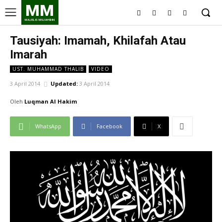
MM
MAJELIS MUJAHIDIN
Tausiyah: Imamah, Khilafah Atau
Imarah
UST. MUHAMMAD THALIB
VIDEO
3 April 2014
Updated:
3 April 2014
Oleh
Luqman Al Hakim
WhatsApp
Facebook
X