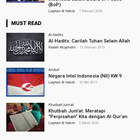
(BoP)
Luqman Al Hakim
-
1 Februari 2026
MUST READ
Al-Hadits
Al-Hadits: Carilah Tuhan Selain Allah
Risalah Mujahidin
-
15 Februari 2015
Artikel
Negara Intel Indonesia (NII) KW 9
Luqman Al Hakim
-
10 Mei 2011
Khutbah Jum'at
Khutbah Jum’at: Meratapi
“Perpisahan” Kita dengan Al-Qur’an
Luqman Al Hakim
-
5 Maret 2026