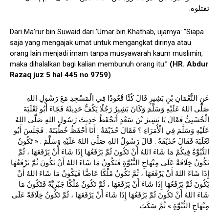
تقتلوه.
Dari Ma’rur bin Suwaid dari ‘Umar bin Khathab, ujarnya: “Siapa
saja yang mengajak umat untuk mengangkat dirinya atau
orang lain menjadi imam tanpa musyawarah kaum muslimin,
maka dihalalkan bagi kalian membunuh orang itu.”
(HR. Abdur
Razaq juz 5 hal 445 no 9759)
عَنِ النُّعْمَانِ بْنِ بَشِيرٍ قَالَ كُنَّا قُعُودًا فِي الْمَسْجِدِ مَعَ رَسُولِ اللهِ
صَلَّى اللهُ عَلَيْهِ وَسَلَّمَ وَكَانَ بَشِيرٌ رَجُلًا يَكُفُّ حَدِيثَهُ فَجَاءَ أَبُو ثَعْلَبَةَ
الْخُشَنِيُّ فَقَالَ يَا بَشِيرَ بْنَ سَعْدٍ أَتَحْفَظُ حَدِيثَ رَسُولِ اللهِ صَلَّى اللهُ
عَلَيْهِ وَسَلَّمَ فِي الْأُمَرَاءِ ؟ فَقَالَ حُذَيْفَةُ : أَنَا أَحْفَظُ خُطْبَتَهُ . فَجَلَسَ أَبُو
ثَعْلَبَةَ فَقَالَ حُذَيْفَةُ : قَالَ رَسُولُ اللهِ صَلَّى اللهُ عَلَيْهِ وَسَلَّمَ : « تَكُونُ
النُّبُوَّةُ فِيكُمْ مَا شَاءَ اللهُ أَنْ تَكُونَ ثُمَّ يَرْفَعُهَا إِذَا شَاءَ أَنْ يَرْفَعَهَا ، ثُمَّ
تَكُونُ خِلَافَةٌ عَلَى مِنْهَاجِ النُّبُوَّةِ فَتَكُونُ مَا شَاءَ اللهُ أَنْ تَكُونَ ثُمَّ يَرْفَعُهَا
إِذَا شَاءَ اللهُ أَنْ يَرْفَعَهَا ، ثُمَّ تَكُونُ مُلْكًا عَاضًّا فَيَكُونُ مَا شَاءَ اللهُ أَنْ
يَكُونَ ثُمَّ يَرْفَعُهَا إِذَا شَاءَ أَنْ يَرْفَعَهَا ، ثُمَّ تَكُونُ مُلْكًا جَبْرِيَّةً فَتَكُونُ مَا
شَاءَ اللهُ أَنْ تَكُونَ ثُمَّ يَرْفَعُهَا إِذَا شَاءَ أَنْ يَرْفَعَهَا ، ثُمَّ تَكُونُ خِلَافَةً عَلَى
مِنْهَاجِ النُّبُوَّةِ » ثُمَّ سَكَتَ .