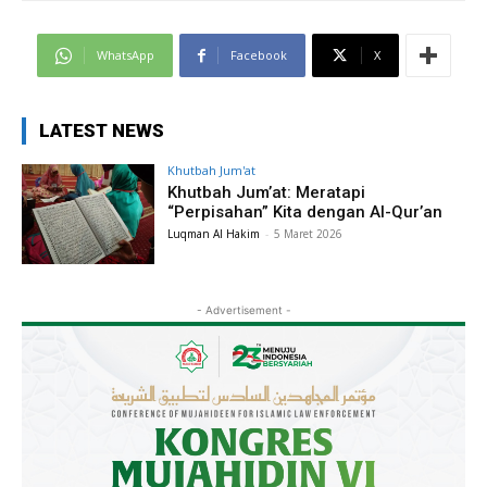
WhatsApp
Facebook
X
LATEST NEWS
Khutbah Jum'at
Khutbah Jum’at: Meratapi
“Perpisahan” Kita dengan Al-Qur’an
Luqman Al Hakim
-
5 Maret 2026
- Advertisement -