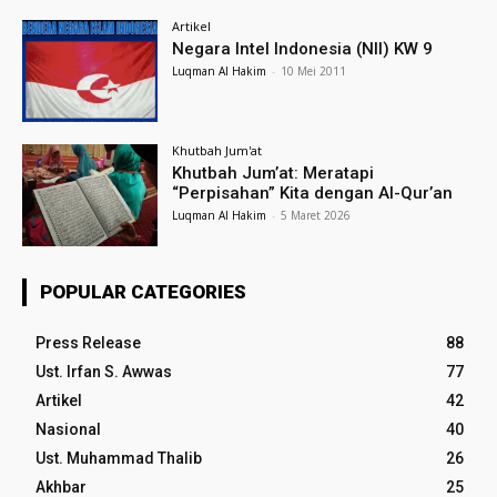
Artikel
Negara Intel Indonesia (NII) KW 9
Luqman Al Hakim
-
10 Mei 2011
Khutbah Jum'at
Khutbah Jum’at: Meratapi
“Perpisahan” Kita dengan Al-Qur’an
Luqman Al Hakim
-
5 Maret 2026
POPULAR CATEGORIES
Press Release
88
Ust. Irfan S. Awwas
77
Artikel
42
Nasional
40
Ust. Muhammad Thalib
26
Akhbar
25