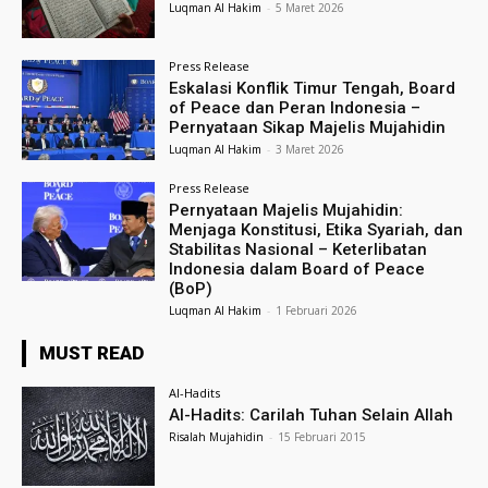
Luqman Al Hakim
-
5 Maret 2026
Press Release
Eskalasi Konflik Timur Tengah, Board
of Peace dan Peran Indonesia –
Pernyataan Sikap Majelis Mujahidin
Luqman Al Hakim
-
3 Maret 2026
Press Release
Pernyataan Majelis Mujahidin:
Menjaga Konstitusi, Etika Syariah, dan
Stabilitas Nasional – Keterlibatan
Indonesia dalam Board of Peace
(BoP)
Luqman Al Hakim
-
1 Februari 2026
MUST READ
Al-Hadits
Al-Hadits: Carilah Tuhan Selain Allah
Risalah Mujahidin
-
15 Februari 2015