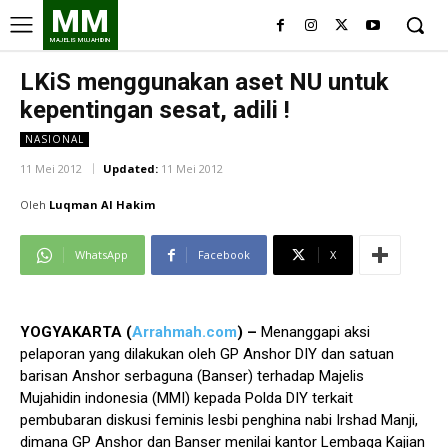
MM
MAJELIS MUJAHIDIN
LKiS menggunakan aset NU untuk
kepentingan sesat, adili !
NASIONAL
11 Mei 2012
Updated:
11 Mei 2012
Oleh
Luqman Al Hakim
WhatsApp
Facebook
X
YOGYAKARTA (
Arrahmah.com
) –
Menanggapi aksi
pelaporan yang dilakukan oleh GP Anshor DIY dan satuan
barisan Anshor serbaguna (Banser) terhadap Majelis
Mujahidin indonesia (MMI) kepada Polda DIY terkait
pembubaran diskusi feminis lesbi penghina nabi Irshad Manji,
dimana GP Anshor dan Banser menilai kantor Lembaga Kajian