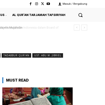
Masuk / Bergabung
 US
AL QUR’AN TARJAMAH TAFSIRIYAH
elis Mujahidin
l – Keterlibatan Indonesia dalam Board of
TADABBUR QUR'AN
UST. ABU M. JIBRIEL
MUST READ