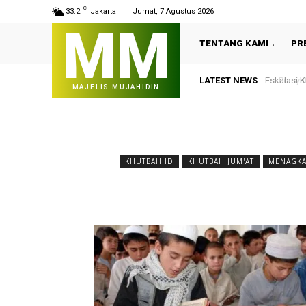
C
33.2
Jakarta
Jumat, 7 Agustus 2026
MM
TENTANG KAMI
PR
LATEST NEWS
Eskalasi Kon
Pernyataa
MAJELIS MUJAHIDIN
Peace (B
KHUTBAH ID
KHUTBAH JUM'AT
MENAGKAL