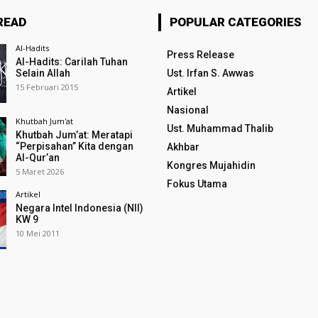
READ
POPULAR CATEGORIES
Al-Hadits
Press Release
Al-Hadits: Carilah Tuhan
Selain Allah
Ust. Irfan S. Awwas
15 Februari 2015
Artikel
Nasional
Khutbah Jum'at
Ust. Muhammad Thalib
Khutbah Jum’at: Meratapi
“Perpisahan” Kita dengan
Akhbar
Al-Qur’an
Kongres Mujahidin
5 Maret 2026
Fokus Utama
Artikel
Negara Intel Indonesia (NII)
KW 9
10 Mei 2011