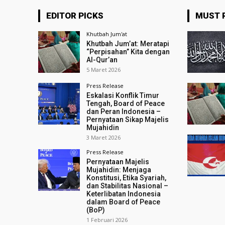
EDITOR PICKS
MUST 
Khutbah Jum'at
Khutbah Jum’at: Meratapi
“Perpisahan” Kita dengan
Al-Qur’an
5 Maret 2026
Press Release
Eskalasi Konflik Timur
Tengah, Board of Peace
dan Peran Indonesia –
Pernyataan Sikap Majelis
Mujahidin
3 Maret 2026
Press Release
Pernyataan Majelis
Mujahidin: Menjaga
Konstitusi, Etika Syariah,
dan Stabilitas Nasional –
Keterlibatan Indonesia
dalam Board of Peace
(BoP)
1 Februari 2026