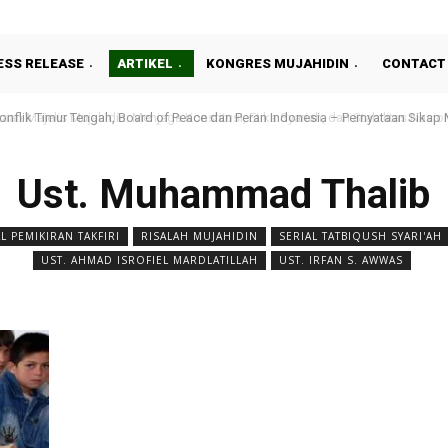
ESS RELEASE
ARTIKEL
KONGRES MUJAHIDIN
CONTACT
flik Timur Tengah, Board of Peace dan Peran Indonesia – Pernyataan Sikap Maj
n Majelis Mujahidin: Menjaga Konstitusi, Etika Syariah, dan Stabilitas Nasiona
oP)
Ust. Muhammad Thalib
 PEMIKIRAN TAKFIRI
RISALAH MUJAHIDIN
SERIAL TATBIQUSH SYARI'AH
UST. AHMAD ISROFIEL MARDLATILLAH
UST. IRFAN S. AWWAS