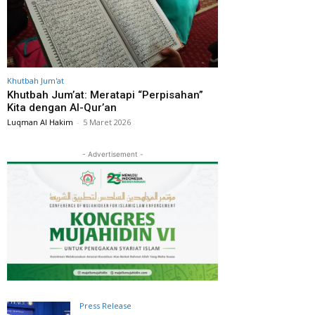
Khutbah Jum'at
Khutbah Jum’at: Meratapi “Perpisahan”
Kita dengan Al-Qur’an
Luqman Al Hakim
-
5 Maret 2026
- Advertisement -
Press Release