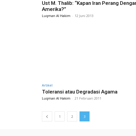
Ust M. Thalib: “Kapan Iran Perang Denga
Amerika?”
Luqman Al Hakim
-
12 Juni 2013
Artikel
Toleransi atau Degradasi Agama
Luqman Al Hakim
-
21 Februari 2011
1
2
3