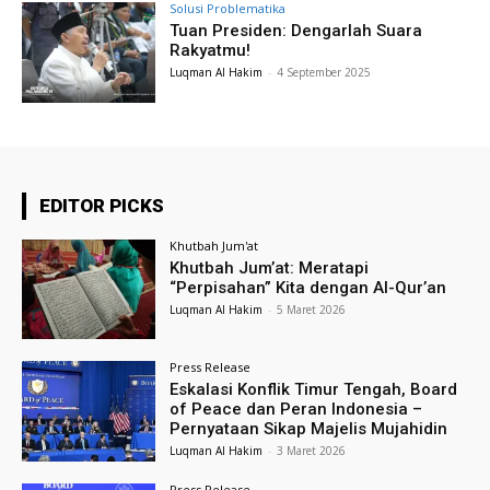
Solusi Problematika
Tuan Presiden: Dengarlah Suara
Rakyatmu!
Luqman Al Hakim
-
4 September 2025
EDITOR PICKS
Khutbah Jum'at
Khutbah Jum’at: Meratapi
“Perpisahan” Kita dengan Al-Qur’an
Luqman Al Hakim
-
5 Maret 2026
Press Release
Eskalasi Konflik Timur Tengah, Board
of Peace dan Peran Indonesia –
Pernyataan Sikap Majelis Mujahidin
Luqman Al Hakim
-
3 Maret 2026
Press Release