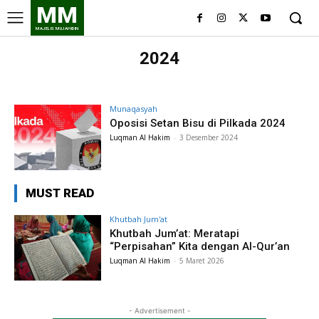
MM
MAJELIS MUJAHIDIN
2024
Munaqasyah
Oposisi Setan Bisu di Pilkada 2024
Luqman Al Hakim
-
3 Desember 2024
MUST READ
Khutbah Jum'at
Khutbah Jum’at: Meratapi
“Perpisahan” Kita dengan Al-Qur’an
Luqman Al Hakim
-
5 Maret 2026
- Advertisement -