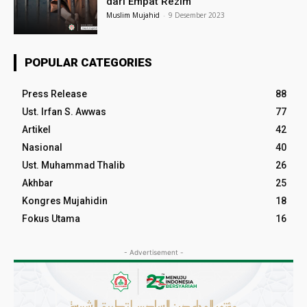
dari Empat Rezim
Muslim Mujahid
-
9 Desember 2023
POPULAR CATEGORIES
Press Release
88
Ust. Irfan S. Awwas
77
Artikel
42
Nasional
40
Ust. Muhammad Thalib
26
Akhbar
25
Kongres Mujahidin
18
Fokus Utama
16
- Advertisement -