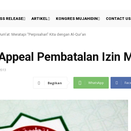
SS RELEASE
ARTIKEL
KONGRES MUJAHIDIN
CONTACT US
um’at: Meratapi “Perpisahan” Kita dengan Al-Qur’an
 Appeal Pembatalan Izin 
2013
WhatsApp
Fac
Bagikan