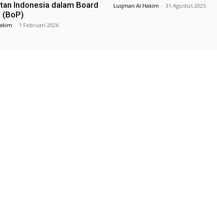
atan Indonesia dalam Board
Luqman Al Hakim
-
31 Agustus 2025
 (BoP)
akim
-
1 Februari 2026