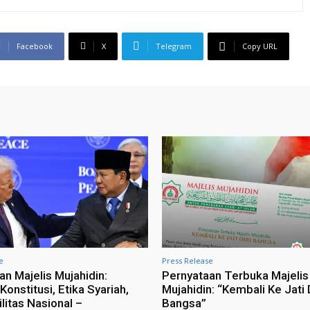
Facebook
X
Telegram
Copy URL
e
Press Release
an Majelis Mujahidin:
Pernyataan Terbuka Majelis
onstitusi, Etika Syariah,
Mujahidin: “Kembali Ke Jati D
litas Nasional –
Bangsa”