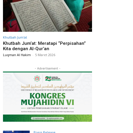
Khutbah Jum'at
Khutbah Jum’at: Meratapi “Perpisahan”
Kita dengan Al-Qur’an
Luqman Al Hakim
-
5 Maret 2026
- Advertisement -
Press Release