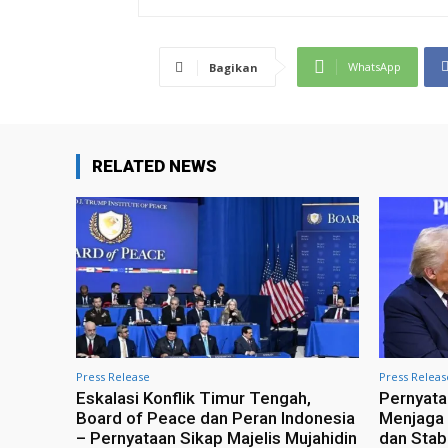
WhatsApp
Bagikan
RELATED NEWS
Press Release
Press Releas
Eskalasi Konflik Timur Tengah,
Pernyata
Board of Peace dan Peran Indonesia
Menjaga K
– Pernyataan Sikap Majelis Mujahidin
dan Stabi