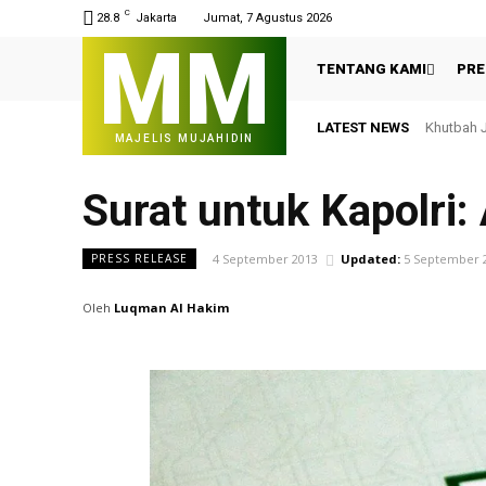
C
28.8
Jakarta
Jumat, 7 Agustus 2026
MM
TENTANG KAMI
PRE
LATEST NEWS
Khutbah J
MAJELIS MUJAHIDIN
Surat untuk Kapolri:
4 September 2013
Updated:
5 September 
PRESS RELEASE
Oleh
Luqman Al Hakim