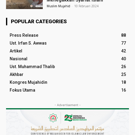
Muslim Mujahid
-
10 Februari 2024
POPULAR CATEGORIES
Press Release
88
Ust. Irfan S. Awwas
77
Artikel
42
Nasional
40
Ust. Muhammad Thalib
26
Akhbar
25
Kongres Mujahidin
18
Fokus Utama
16
- Advertisement -