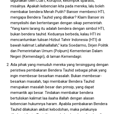
digunakan oleh LGBT, Koruptor, kelompok sparatis,
misalnya. Apakah kebencian kita pada mereka, lalu boleh
membakar bendera Merah Putih? Banser membenci HTI,
mengapa Bendera Tauhid yang dibakar? Klaim Banser ini
menyelisihi dan bertentangan dengan sikap pemerintah.
“Yang kami larang itu adalah bendera dengan simbol HTI,
bukan bendera tauhid. Keduanya berbeda, kalau HTI ini
mencantumkan tulisan Hizbut Tahrir Indonesia (HTI) di
bawah kalimat Laillahaillallah,” kata Soedarmo, Dirjen Politik
dan Pemerintahan Umum (Polpum) Kementerian Dalam
Negeri (Kemendagri), di laman Kemendagri.
Ada pihak yang menuduh mereka yang tersinggung dengan
peristiwa pembakaran Bendera Tauhid sebagai pihak yang
ingin membesar-besarkan masalah. Bukan membesar-
besarkan masalah, tapi membakar Bendera Tauhid
merupakan masalah besar dan prinsip, yang dapat
memantik api besar. Tindakan membakar bendera
bertuliskan kalimat laa ilaaha illallah dengan alasan
kebencian hukumnya haram. Apabila pembakaran Bendera
Tauhid dilakukan akibat kebodohan, maka pelakunya