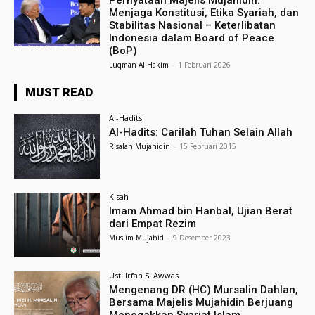
Pernyataan Majelis Mujahidin:
Menjaga Konstitusi, Etika Syariah, dan
Stabilitas Nasional – Keterlibatan
Indonesia dalam Board of Peace
(BoP)
Luqman Al Hakim
-
1 Februari 2026
MUST READ
Al-Hadits
Al-Hadits: Carilah Tuhan Selain Allah
Risalah Mujahidin
-
15 Februari 2015
Kisah
Imam Ahmad bin Hanbal, Ujian Berat
dari Empat Rezim
Muslim Mujahid
-
9 Desember 2023
Ust. Irfan S. Awwas
Mengenang DR (HC) Mursalin Dahlan,
Bersama Majelis Mujahidin Berjuang
Menegakkan Syariat Islam