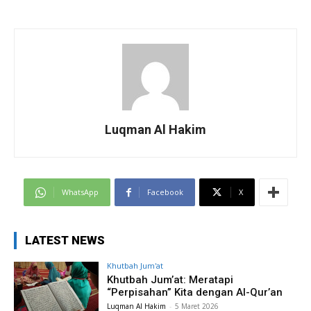
Luqman Al Hakim
WhatsApp
Facebook
X
LATEST NEWS
Khutbah Jum'at
Khutbah Jum’at: Meratapi
“Perpisahan” Kita dengan Al-Qur’an
Luqman Al Hakim
-
5 Maret 2026