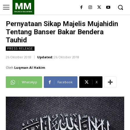
MM
MAJELIS MUJAHIDIN
Pernyataan Sikap Majelis Mujahidin
Tentang Banser Bakar Bendera
Tauhid
PRESS RELEASE
26 Oktober 2018
Updated:
26 Oktober 2018
Oleh
Luqman Al Hakim
WhatsApp
Facebook
X