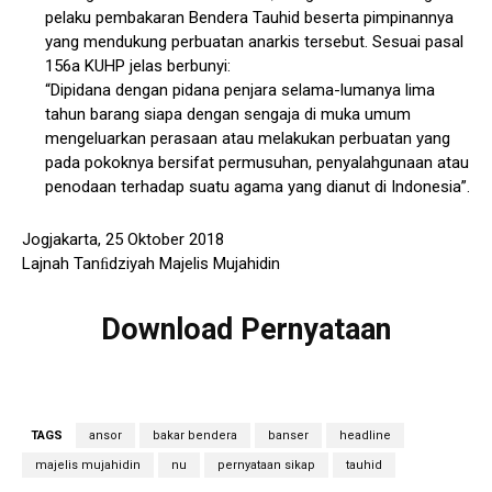
pelaku pembakaran Bendera Tauhid beserta pimpinannya
yang mendukung perbuatan anarkis tersebut. Sesuai pasal
156a KUHP jelas berbunyi:
“Dipidana dengan pidana penjara selama-lumanya lima
tahun barang siapa dengan sengaja di muka umum
mengeluarkan perasaan atau melakukan perbuatan yang
pada pokoknya bersifat permusuhan, penyalahgunaan atau
penodaan terhadap suatu agama yang dianut di Indonesia”.
Jogjakarta, 25 Oktober 2018
Lajnah Tanﬁdziyah Majelis Mujahidin
Download Pernyataan
TAGS
ansor
bakar bendera
banser
headline
majelis mujahidin
nu
pernyataan sikap
tauhid