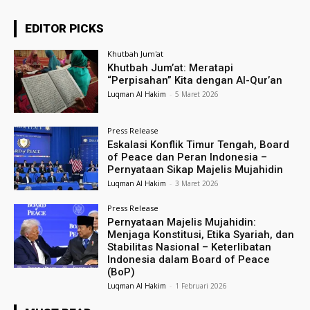
EDITOR PICKS
Khutbah Jum'at
Khutbah Jum’at: Meratapi
“Perpisahan” Kita dengan Al-Qur’an
Luqman Al Hakim
-
5 Maret 2026
Press Release
Eskalasi Konflik Timur Tengah, Board
of Peace dan Peran Indonesia –
Pernyataan Sikap Majelis Mujahidin
Luqman Al Hakim
-
3 Maret 2026
Press Release
Pernyataan Majelis Mujahidin:
Menjaga Konstitusi, Etika Syariah, dan
Stabilitas Nasional – Keterlibatan
Indonesia dalam Board of Peace
(BoP)
Luqman Al Hakim
-
1 Februari 2026