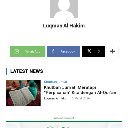
Luqman Al Hakim
WhatsApp
Facebook
X
LATEST NEWS
Khutbah Jum'at
Khutbah Jum’at: Meratapi
“Perpisahan” Kita dengan Al-Qur’an
Luqman Al Hakim
-
5 Maret 2026
- Advertisement -