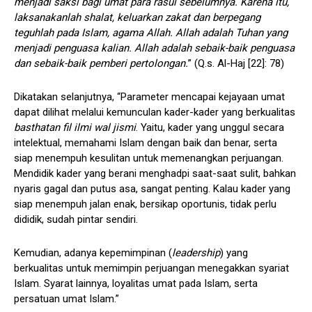
menjadi saksi bagi umat para rasul sebelumnya. Karena itu,
laksanakanlah shalat, keluarkan zakat dan berpegang
teguhlah pada Islam, agama Allah. Allah adalah Tuhan yang
menjadi penguasa kalian. Allah adalah sebaik-baik penguasa
dan sebaik-baik pemberi pertolongan.
” (Q.s. Al-Haj [22]: 78)
Dikatakan selanjutnya, “Parameter mencapai kejayaan umat
dapat dilihat melalui kemunculan kader-kader yang berkualitas
basthatan fil ilmi wal jismi
. Yaitu, kader yang unggul secara
intelektual, memahami Islam dengan baik dan benar, serta
siap menempuh kesulitan untuk memenangkan perjuangan.
Mendidik kader yang berani menghadpi saat-saat sulit, bahkan
nyaris gagal dan putus asa, sangat penting. Kalau kader yang
siap menempuh jalan enak, bersikap oportunis, tidak perlu
dididik, sudah pintar sendiri.
Kemudian, adanya kepemimpinan (
leadership
) yang
berkualitas untuk memimpin perjuangan menegakkan syariat
Islam. Syarat lainnya, loyalitas umat pada Islam, serta
persatuan umat Islam.”