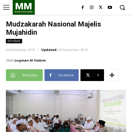
MM
MAJELIS MUJAHIDIN
Mudzakarah Nasional Majelis
Mujahidin
AKHBAR
26 Desember 2015
Updated:
26 Desember 2015
Oleh
Luqman Al Hakim
WhatsApp
Facebook
X