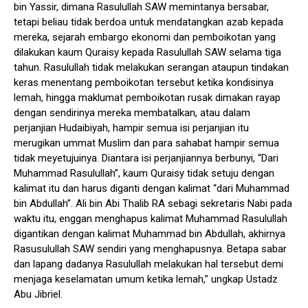
bin Yassir, dimana Rasulullah SAW memintanya bersabar,
tetapi beliau tidak berdoa untuk mendatangkan azab kepada
mereka, sejarah embargo ekonomi dan pemboikotan yang
dilakukan kaum Quraisy kepada Rasulullah SAW selama tiga
tahun. Rasulullah tidak melakukan serangan ataupun tindakan
keras menentang pemboikotan tersebut ketika kondisinya
lemah, hingga maklumat pemboikotan rusak dimakan rayap
dengan sendirinya mereka membatalkan, atau dalam
perjanjian Hudaibiyah, hampir semua isi perjanjian itu
merugikan ummat Muslim dan para sahabat hampir semua
tidak meyetujuinya. Diantara isi perjanjiannya berbunyi, “Dari
Muhammad Rasulullah”, kaum Quraisy tidak setuju dengan
kalimat itu dan harus diganti dengan kalimat “dari Muhammad
bin Abdullah”. Ali bin Abi Thalib RA sebagi sekretaris Nabi pada
waktu itu, enggan menghapus kalimat Muhammad Rasulullah
digantikan dengan kalimat Muhammad bin Abdullah, akhirnya
Rasusulullah SAW sendiri yang menghapusnya. Betapa sabar
dan lapang dadanya Rasulullah melakukan hal tersebut demi
menjaga keselamatan umum ketika lemah,” ungkap Ustadz
Abu Jibriel.