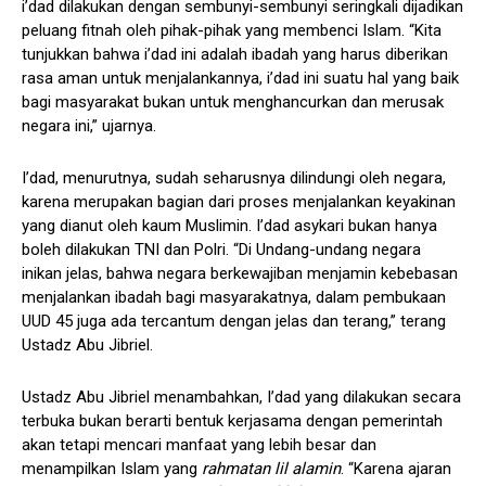
i’dad dilakukan dengan sembunyi-sembunyi seringkali dijadikan
peluang fitnah oleh pihak-pihak yang membenci Islam. “Kita
tunjukkan bahwa i’dad ini adalah ibadah yang harus diberikan
rasa aman untuk menjalankannya, i’dad ini suatu hal yang baik
bagi masyarakat bukan untuk menghancurkan dan merusak
negara ini,” ujarnya.
I’dad, menurutnya, sudah seharusnya dilindungi oleh negara,
karena merupakan bagian dari proses menjalankan keyakinan
yang dianut oleh kaum Muslimin. I’dad asykari bukan hanya
boleh dilakukan TNI dan Polri. “Di Undang-undang negara
inikan jelas, bahwa negara berkewajiban menjamin kebebasan
menjalankan ibadah bagi masyarakatnya, dalam pembukaan
UUD 45 juga ada tercantum dengan jelas dan terang,” terang
Ustadz Abu Jibriel.
Ustadz Abu Jibriel menambahkan, I’dad yang dilakukan secara
terbuka bukan berarti bentuk kerjasama dengan pemerintah
akan tetapi mencari manfaat yang lebih besar dan
menampilkan Islam yang
rahmatan lil alamin
. “Karena ajaran