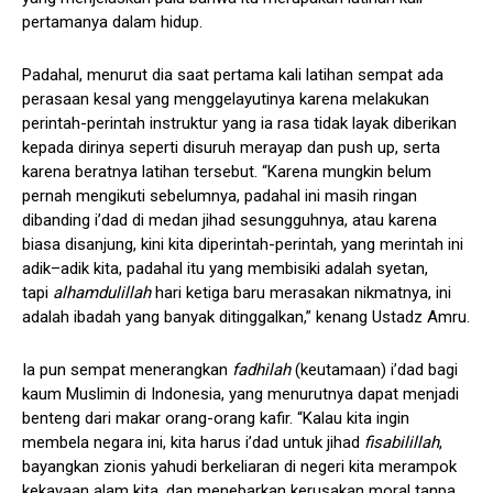
pertamanya dalam hidup.
Padahal, menurut dia saat pertama kali latihan sempat ada
perasaan kesal yang menggelayutinya karena melakukan
perintah-perintah instruktur yang ia rasa tidak layak diberikan
kepada dirinya seperti disuruh merayap dan push up, serta
karena beratnya latihan tersebut. “Karena mungkin belum
pernah mengikuti sebelumnya, padahal ini masih ringan
dibanding i’dad di medan jihad sesungguhnya, atau karena
biasa disanjung, kini kita diperintah-perintah, yang merintah ini
adik–adik kita, padahal itu yang membisiki adalah syetan,
tapi
alhamdulillah
hari ketiga baru merasakan nikmatnya, ini
adalah ibadah yang banyak ditinggalkan,” kenang Ustadz Amru.
Ia pun sempat menerangkan
fadhilah
(keutamaan) i’dad bagi
kaum Muslimin di Indonesia, yang menurutnya dapat menjadi
benteng dari makar orang-orang kafir. “Kalau kita ingin
membela negara ini, kita harus i’dad untuk jihad
fisabilillah
,
bayangkan zionis yahudi berkeliaran di negeri kita merampok
kekayaan alam kita, dan menebarkan kerusakan moral tanpa