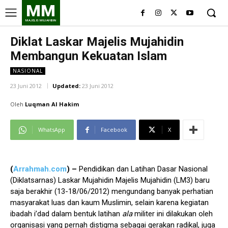
MM
MAJELIS MUJAHIDIN
Diklat Laskar Majelis Mujahidin
Membangun Kekuatan Islam
NASIONAL
23 Juni 2012
Updated:
23 Juni 2012
Oleh
Luqman Al Hakim
WhatsApp
Facebook
X
(
Arrahmah.com
) –
Pendidikan dan Latihan Dasar Nasional
(Diklatsarnas) Laskar Mujahidin Majelis Mujahidin (LM3) baru
saja berakhir (13-18/06/2012) mengundang banyak perhatian
masyarakat luas dan kaum Muslimin, selain karena kegiatan
ibadah i’dad dalam bentuk latihan
ala
militer ini dilakukan oleh
organisasi yang pernah distigma sebagai gerakan radikal, juga