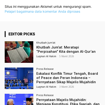
Situs ini menggunakan Akismet untuk mengurangi spam.
Pelajari bagaimana data komentar Anda diproses
EDITOR PICKS
Khutbah Jum'at
Khutbah Jum’at: Meratapi
“Perpisahan” Kita dengan Al-Qur’an
Luqman Al Hakim
-
5 Maret 2026
Press Release
Eskalasi Konflik Timur Tengah, Board
of Peace dan Peran Indonesia –
Pernyataan Sikap Majelis Mujahidin
Luqman Al Hakim
-
3 Maret 2026
Press Release
Pernyataan Majelis Mujahidin:
Menjaga Konstitusi, Etika Syariah, dan