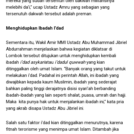
mereka yang sudah tersentuh oleh dakwah militansinya
melebihi da’i,” ucap Ustadz Amru yang sebagian yang
tersenutuh dakwah tersebut adalah preman.
Menghidupkan Ibadah I’dad
Sementara itu, Wakil Amir MMI Ustadz Abu Muhammad Jibriel
Abdurrahman menjelaskan bahwa kegiatan diklatsar di
Lombok tersebut ditujukan untuk menghidupkan kembali
ibadah
i’dad asykari
atau
i’dadul quwwah
yang kian
ditinggalkan oleh umat Islam. “Banyak orang yang takut untuk
melakukan i’dad. Padahal ini perintah Allah, ini ibadah yang
diwajibkan kepada kaum Muslimin, ibadah yang sederajat
bahkan paling tinggi derajatnya disisi syari’ah berbanding
ibadah-ibadah yang lain seperti shalat, puasa, umrah dan hajji.
Maka kita punya hak untuk menjalankan ibadah ini,” kata pria
yang akrab disapa Ustadz Abu Jibriel ini.
Salah satu faktor i’dad kian ditinggalkan menurutnya, karena
fitnah terorisme yang menimpa umat Islam. Ditambah jika