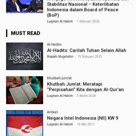
Stabilitas Nasional – Keterlibatan
Indonesia dalam Board of Peace
(BoP)
Luqman Al Hakim
-
1 Februari 2026
MUST READ
Al-Hadits
Al-Hadits: Carilah Tuhan Selain Allah
Risalah Mujahidin
-
15 Februari 2015
Khutbah Jum'at
Khutbah Jum’at: Meratapi
“Perpisahan” Kita dengan Al-Qur’an
Luqman Al Hakim
-
5 Maret 2026
Artikel
Negara Intel Indonesia (NII) KW 9
Luqman Al Hakim
-
10 Mei 2011