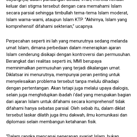
keluar dari stigma tersebut dengan cara memahami Islam
secara parsial sehingga timbullah tema-tema Islam moderat,
Islam warna-warni, ataupun Islam KTP. “Akhirnya, Islam yang
komprehensif difahami sekterian,” ucapnya.
Perpecahan seperti ini lah yang menurutnya sedang melanda
umat Islam, dimana perbedaan dalam menerapkan ajaran
Islam cenderung disikapi dengan kontroversi dan permusuhan.
Berangkat dari realitas seperti ini, MMI berupaya
meminimalkan permusuhan yang terjadi dikalangan umat.
Diklatsar ini menurutnya, mempunyai peran penting untuk
menyelesaikan problema tersebut tanpa melulu dihadapi
dengan pertentangan. Akan tetapi juga melalui upaya dialogis,
selain juga menghidupkan ibadah i’dad yang merupakan bagian
dari ajaran Islam untuk difahami secara komprehensif tidak
difahami hanya sebatas parsial. Oleh sebab itu, dalam diklat
tersebut laskar dilatih juga ilmu dakwah, ilmu komunikasi dan
diplomasi selain membangun ketahanan fisik.
“Dalam rangka mencapai penerapan syariat Islam, bukan