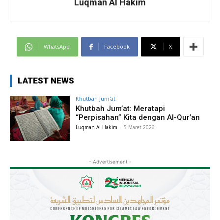
Luqman Al Hakim
WhatsApp
Facebook
X
LATEST NEWS
Khutbah Jum'at
Khutbah Jum’at: Meratapi
“Perpisahan” Kita dengan Al-Qur’an
Luqman Al Hakim
-
5 Maret 2026
- Advertisement -