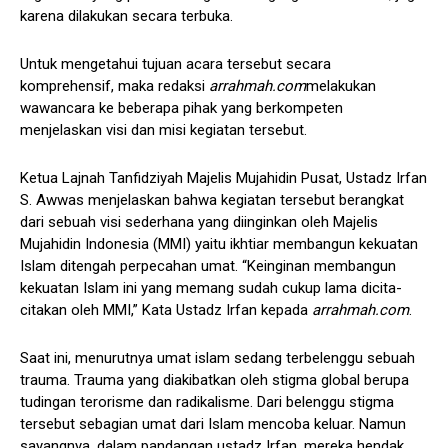
karena dilakukan secara terbuka.
Untuk mengetahui tujuan acara tersebut secara
komprehensif, maka redaksi
arrahmah.com
melakukan
wawancara ke beberapa pihak yang berkompeten
menjelaskan visi dan misi kegiatan tersebut.
Ketua Lajnah Tanfidziyah Majelis Mujahidin Pusat, Ustadz Irfan
S. Awwas menjelaskan bahwa kegiatan tersebut berangkat
dari sebuah visi sederhana yang diinginkan oleh Majelis
Mujahidin Indonesia (MMI) yaitu ikhtiar membangun kekuatan
Islam ditengah perpecahan umat. “Keinginan membangun
kekuatan Islam ini yang memang sudah cukup lama dicita-
citakan oleh MMI,” Kata Ustadz Irfan kepada
arrahmah.com
.
Saat ini, menurutnya umat islam sedang terbelenggu sebuah
trauma. Trauma yang diakibatkan oleh stigma global berupa
tudingan terorisme dan radikalisme. Dari belenggu stigma
tersebut sebagian umat dari Islam mencoba keluar. Namun
sayangnya, dalam pandangan ustadz Irfan, mereka hendak