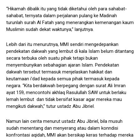
“Hikamah dibalik itu yang tidak diketahui oleh para sahabat-
sahabat, ternyata dalam perjalanan pulang ke Madinah
turunlah surah Al Fatah yang menerangkan kemenangan kaum
Muslimin sudah dekat waktunya,” lanjutnya.
Lebih dari itu menurutnya, MMI sendiri mengedepankan
pendekatan dakwah yang lembut di kala Islam belum ditantang
secara terbuka oleh suatu pihak tetapi bukan
menyembunyikan sebahagian ajaran Islam. Pendekatan
dakwah tersebut termasuk menjelaskan hakikat dan
keutamaan i’dad kepada semua pihak termasuk kepada
negara. “Kita berdakwah berpegang dengan surat Ali Imran
ayat 159, mencontohi akhlaq Rasulullah SAW untuk berlaku
lemah lembut dan tidak bersifat kasar agar mereka mau
mengikuti dakwah,” tutur ustadz Abu Jibriel.
Namun lain cerita menurut ustadz Abu Jibriel, bila musuh
sudah menentang dan menyerang atau dalam konndisi
konfrontasi aqidah, MMI akan bersikap keras terhadap mereka