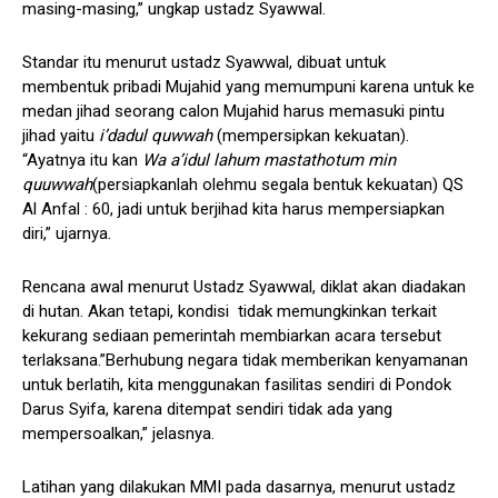
masing-masing,” ungkap ustadz Syawwal.
Standar itu menurut ustadz Syawwal, dibuat untuk
membentuk pribadi Mujahid yang memumpuni karena untuk ke
medan jihad seorang calon Mujahid harus memasuki pintu
jihad yaitu
i’dadul quwwah
(mempersipkan kekuatan).
“Ayatnya itu kan
Wa a’idul lahum mastathotum min
quuwwah
(persiapkanlah olehmu segala bentuk kekuatan) QS
Al Anfal : 60, jadi untuk berjihad kita harus mempersiapkan
diri,” ujarnya.
Rencana awal menurut Ustadz Syawwal, diklat akan diadakan
di hutan. Akan tetapi, kondisi tidak memungkinkan terkait
kekurang sediaan pemerintah membiarkan acara tersebut
terlaksana.”Berhubung negara tidak memberikan kenyamanan
untuk berlatih, kita menggunakan fasilitas sendiri di Pondok
Darus Syifa, karena ditempat sendiri tidak ada yang
mempersoalkan,” jelasnya.
Latihan yang dilakukan MMI pada dasarnya, menurut ustadz