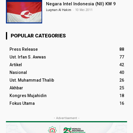
Negara Intel Indonesia (NII) KW 9
Luqman Al Hakim
-
10 Mei 2011
POPULAR CATEGORIES
Press Release
88
Ust. Irfan S. Awwas
77
Artikel
42
Nasional
40
Ust. Muhammad Thalib
26
Akhbar
25
Kongres Mujahidin
18
Fokus Utama
16
- Advertisement -