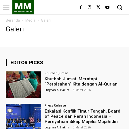
MM
MAJELIS MUJAHIDIN
Beranda
Media
Galeri
Galeri
EDITOR PICKS
Khutbah Jum'at
Khutbah Jum’at: Meratapi
“Perpisahan” Kita dengan Al-Qur’an
Luqman Al Hakim
-
5 Maret 2026
Press Release
Eskalasi Konflik Timur Tengah, Board
of Peace dan Peran Indonesia –
Pernyataan Sikap Majelis Mujahidin
Luqman Al Hakim
-
3 Maret 2026