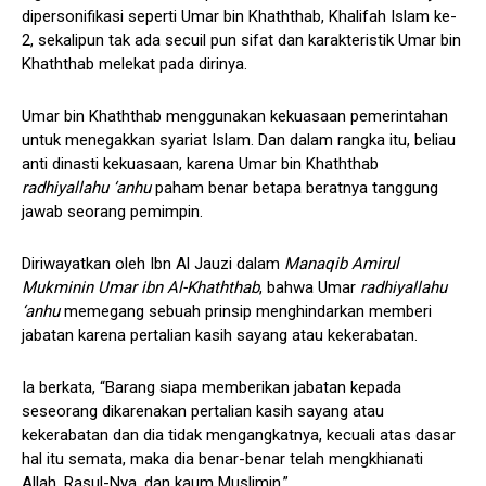
dipersonifikasi seperti Umar bin Khaththab, Khalifah Islam ke-
2, sekalipun tak ada secuil pun sifat dan karakteristik Umar bin
Khaththab melekat pada dirinya.
Umar bin Khaththab menggunakan kekuasaan pemerintahan
untuk menegakkan syariat Islam. Dan dalam rangka itu, beliau
anti dinasti kekuasaan, karena Umar bin Khaththab
radhiyallahu ‘anhu
paham benar betapa beratnya tanggung
jawab seorang pemimpin.
Diriwayatkan oleh Ibn Al Jauzi dalam
Manaqib Amirul
Mukminin Umar ibn Al-Khaththab
, bahwa Umar
radhiyallahu
‘anhu
memegang sebuah prinsip menghindarkan memberi
jabatan karena pertalian kasih sayang atau kekerabatan.
Ia berkata, “Barang siapa memberikan jabatan kepada
seseorang dikarenakan pertalian kasih sayang atau
kekerabatan dan dia tidak mengangkatnya, kecuali atas dasar
hal itu semata, maka dia benar-benar telah mengkhianati
Allah, Rasul-Nya, dan kaum Muslimin.”