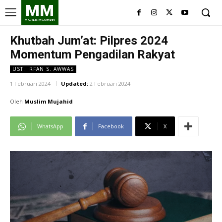
MM
MAJELIS MUJAHIDIN
Khutbah Jum’at: Pilpres 2024
Momentum Pengadilan Rakyat
UST. IRFAN S. AWWAS
1 Februari 2024
Updated:
2 Februari 2024
Oleh
Muslim Mujahid
WhatsApp
Facebook
X