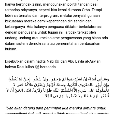
hanya bertindak zalim, menggunakan politik tangan besi
terhadap rakyatnya, seperti kita kenal di masa Orba. Tetapi
lebih sistematis dan terprogram, melalui penyalahgunaan
kekuasaan mereka demi kepentingan diri sendiri dan
keluarganya. Ada kalanya penguasa diktator berkolaborasi
dengan pengusaha untuk tujuan ini. Ia tidak terikat oleh
undang-undang atau mekanisme pengawasan yang biasa ada
dalam sistem demokrasi atau pemerintahan berdasarkan
hukum.
Disebutkan dalam hadits Nabi ﷺ dari Abu Layla al-Asy’ari
bahwa Rasulullah ﷺ bersabda:
وسَيأتي أُمَرَاءُ إنْ اسْتُرْحِمُوا لَمْ يَرْحَمُوا، وإنْ سُئِلُوا الحَقَّ لَمْ يُعْطُوا،
وإِنْ أُمِرُوا بالمَعْرُوفِ أَنْكَرُوا، وسَتَخَافُوْنَهُمْ وَيَتَفَرَّقَ مَلأُكُمْ حَتى لاَ
يَحْمِلُوكُمْ عَلى شَيءٍ إِلاَّ احْتُمِلْتُمْ عَلَيْهِ طَوْعاً وَكَرْهاً، ادْنَى الحَقِّ أَنْ لاَ
تٌّاخُذُوا لَهُمْ عَطَاءً ولا تَحْضُروا لَهُمْ في المًّلاَ
“Dan akan datang para pemimpin jika mereka diminta untuk
mengasihani (rakyat), mereka tidak mengasihani; jika mereka