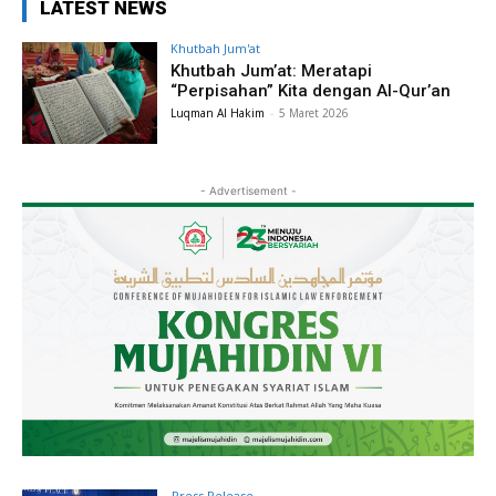
LATEST NEWS
Khutbah Jum'at
Khutbah Jum’at: Meratapi
“Perpisahan” Kita dengan Al-Qur’an
Luqman Al Hakim
-
5 Maret 2026
- Advertisement -
Press Release