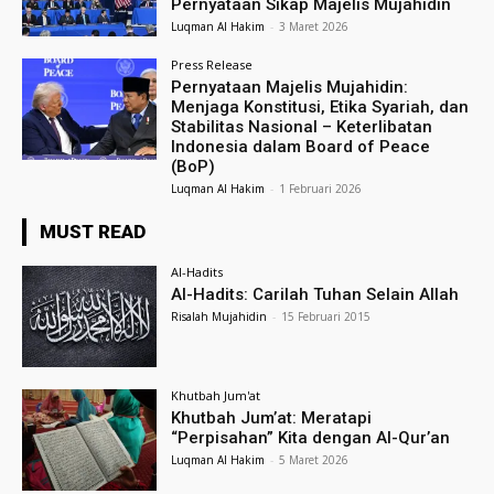
Pernyataan Sikap Majelis Mujahidin
Luqman Al Hakim
-
3 Maret 2026
Press Release
Pernyataan Majelis Mujahidin:
Menjaga Konstitusi, Etika Syariah, dan
Stabilitas Nasional – Keterlibatan
Indonesia dalam Board of Peace
(BoP)
Luqman Al Hakim
-
1 Februari 2026
MUST READ
Al-Hadits
Al-Hadits: Carilah Tuhan Selain Allah
Risalah Mujahidin
-
15 Februari 2015
Khutbah Jum'at
Khutbah Jum’at: Meratapi
“Perpisahan” Kita dengan Al-Qur’an
Luqman Al Hakim
-
5 Maret 2026