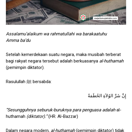
Assalamu’alaikum wa rahmatullahi wa barakaatuhu
Amma ba’du
Setelah kemerdekaan suatu negara, maka musibah terberat
bagi rakyat negara tersebut adalah berkuasanya
al-huthamah
(pemimpin diktator).
Rasulullah ﷺ bersabda:
إِنَّ شَرَّ الوُلاَةِ الحُطَمَةُ
“Sesungguhnya seburuk-buruknya para penguasa adalah
al-
huthamah
(diktator).”
(HR. Al-Bazzar)
Dalam negara modern,
al-huthamah
(pemimpin diktator) tidak