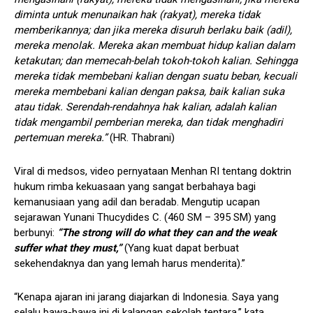
diminta untuk menunaikan hak (rakyat), mereka tidak
memberikannya; dan jika mereka disuruh berlaku baik (adil),
mereka menolak. Mereka akan membuat hidup kalian dalam
ketakutan; dan memecah-belah tokoh-tokoh kalian. Sehingga
mereka tidak membebani kalian dengan suatu beban, kecuali
mereka membebani kalian dengan paksa, baik kalian suka
atau tidak. Serendah-rendahnya hak kalian, adalah kalian
tidak mengambil pemberian mereka, dan tidak menghadiri
pertemuan mereka.”
(HR. Thabrani)
Viral di medsos, video pernyataan Menhan RI tentang doktrin
hukum rimba kekuasaan yang sangat berbahaya bagi
kemanusiaan yang adil dan beradab. Mengutip ucapan
sejarawan Yunani Thucydides C. (460 SM – 395 SM) yang
berbunyi:
“The strong will do what they can and the weak
suffer what they must,”
(Yang kuat dapat berbuat
sekehendaknya dan yang lemah harus menderita).”
“Kenapa ajaran ini jarang diajarkan di Indonesia. Saya yang
selalu bawa-bawa ini di kalangan sekolah tentara,” kata