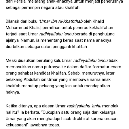
dari Persia, melarang anak-anaknya untuk menjadi penerusnya
sebagai pemimpin negara atau khalifah.
Dilansir dari buku
‘Umar ibn Al-Khaththab
oleh Khalid
Muhammad Khalid, pemilihan untuk penerus kekhalifahan
terjadi saat Umar
radhiyallahu ‘anhu
berada di penghujung
ajalnya. Namun, ia menentang keras saat nama anaknya
diorbitkan sebagai calon pengganti khalifah.
Meski diusulkan berulang kali, Umar
radhiyallahu ‘anhu
tidak
memasukkan nama putranya ke dalam daftar formatur enam
orang sahabat kandidat khalifah. Sebab, menurutnya, latar
belakang Abdullah ibn Umar yang membawa nama anak
khalifah menutup peluang yang lain untuk mendapatkan
haknya.
Ketika ditanya, apa alasan Umar
radhiyallahu ‘anhu
menolak
hal itu? Ia berkata, “Cukuplah satu orang saja dari keluarga
Umar yang akan menghadapi hisab di akhirat karena urusan
kekuasaan!” jawabnya tegas.